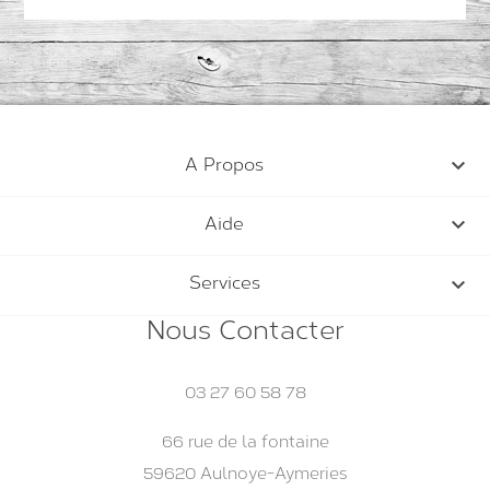
80 g de Farine Artisanale

A Propos
45 g de Beurre doux fermier de la Ferme

Aide
du Tout Vent.

Services
Nous Contacter
1 Gousse de vanille de Madagascar
03 27 60 58 78
66 rue de la fontaine
59620 Aulnoye-Aymeries
30g de Sucre en Poudre