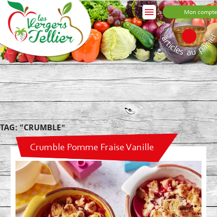

Mon compte
TAG: "CRUMBLE"
Crumble Pomme Fraise Vanille