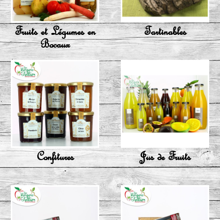
Fruits et Légumes en
Tartinables
Bocaux
Confitures
Jus de Fruits