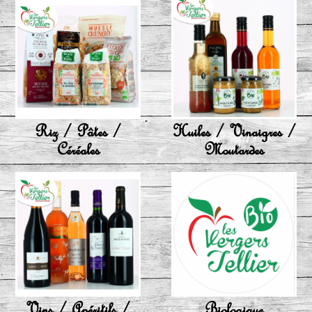
Riz / Pâtes /
Huiles / Vinaigres /
Céréales
Moutardes
Vins / Apéritifs /
Biologique