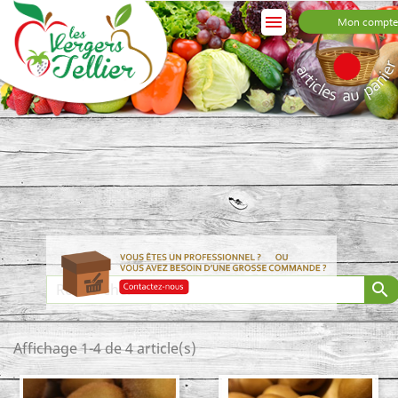

Mon compte

Affichage 1-4 de 4 article(s)