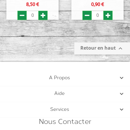
Prix
Prix
8,50 €
0,90 €
Retour en haut


A Propos

Aide

Services
Nous Contacter