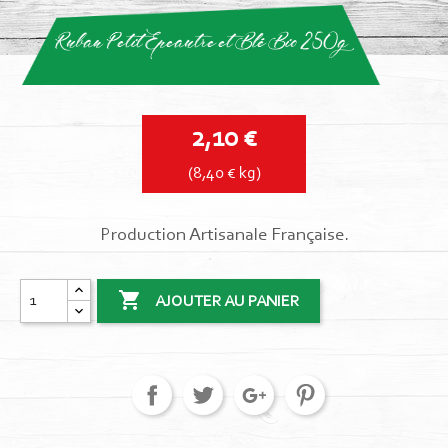
Ruban Petit Epeautre et Blé Bio 250g
2,10 €
(8,40 € kg)
Production Artisanale Française.

AJOUTER AU PANIER