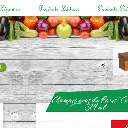
Légumes
Produits Laitiers
Produits Ré

Champignons de Paris Co
314ml