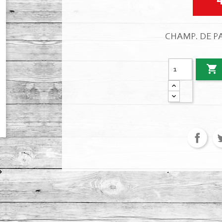
CHAMP. DE P

