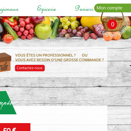
gionaux
Epicerie
Paniers Garnis
Mon compte
0
upés
4,50 €