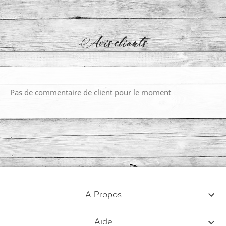
Avis clients
Pas de commentaire de client pour le moment

A Propos

Aide