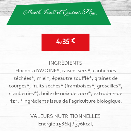
Muesli Fruits et Graines, 375g
4,35 €
INGRÉDIENTS
Flocons d'AVOINE*, raisins secs*, canberries
séchées*, miel*, épeautre soufflé*, graines de
courges*, fruits séchés* (framboises*, groseilles*,
cranberries*), huile de noix de coco*, extrudats de
riz*. *Ingrédients issus de l'agriculture biologique.
VALEURS NUTRITIONNELLES
Energie 1586kj / 376kcal,